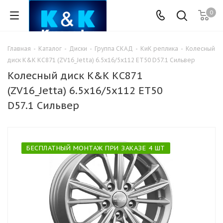
0
Главная
-
Каталог
-
Диски
-
Группа СКАД
-
КиК реплика
-
Колесный
диск K&K КС871 (ZV16_Jetta) 6.5x16/5x112 ET50 D57.1 Сильвер
Колесный диск K&K КС871
(ZV16_Jetta) 6.5x16/5x112 ET50
D57.1 Сильвер
БЕСПЛАТНЫЙ МОНТАЖ ПРИ ЗАКАЗЕ 4 ШТ