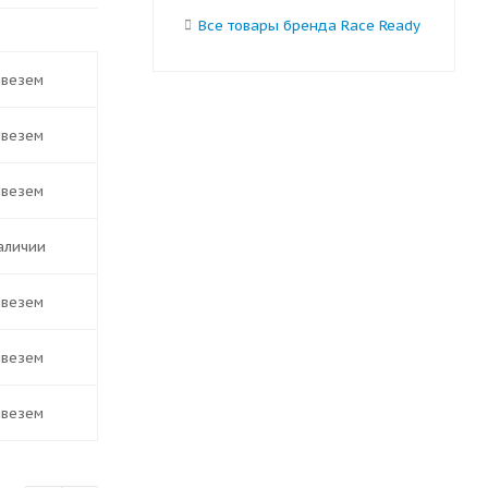
Все товары бренда Race Ready
ивезем
ивезем
ивезем
наличии
ивезем
ивезем
ивезем