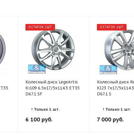
ОСТАТОК 1ШТ
ОСТАТОК 1ШТ
Колесный диск LegeArtis
Колесный диск R
ET35
Ki109 6.5x17/5x114.3 ET35
KI23 7x17/5x114.
D67.1 SF
D67.1 S
! Только 1 шт.
! Только 1 шт.
6 100
руб.
7 000
руб.