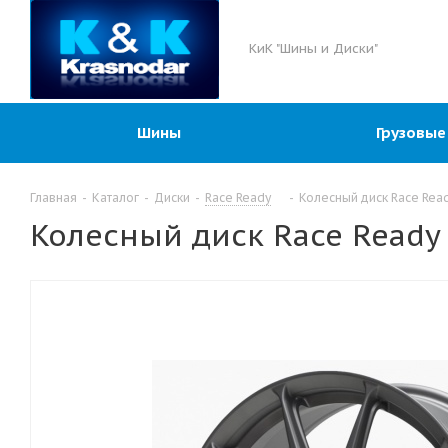
КиК "Шины и Диски"
Шины
Грузовые
Главная
-
Каталог
-
Диски
-
Race Ready
-
Колесный диск Race Read
Колесный диск Race Ready 