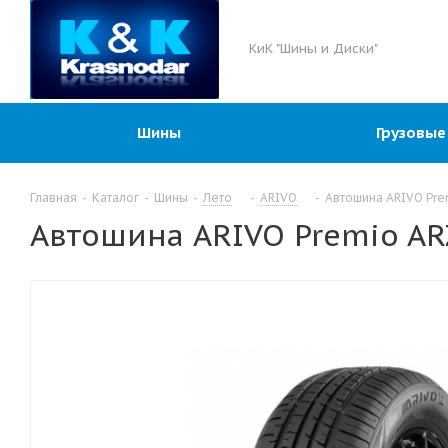
КиК "Шины и Диски"
Шины
Грузовые
Главная
-
Каталог
-
Шины
-
Лето
-
ARIVO
-
Автошина ARIVO Pre
Автошина ARIVO Premio AR