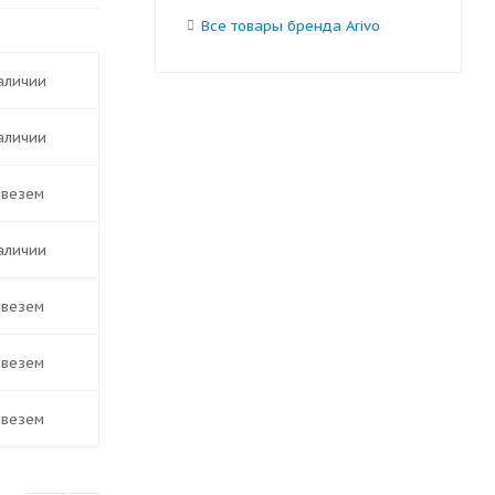
Все товары бренда Arivo
наличии
наличии
ивезем
наличии
ивезем
ивезем
ивезем